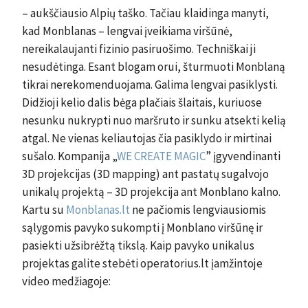
– aukščiausio Alpių taško. Tačiau klaidinga manyti,
kad Monblanas – lengvai įveikiama viršūnė,
nereikalaujanti fizinio pasiruošimo. Techniškai ji
nesudėtinga. Esant blogam orui, šturmuoti Monblaną
tikrai nerekomenduojama. Galima lengvai pasiklysti.
Didžioji kelio dalis bėga plačiais šlaitais, kuriuose
nesunku nukrypti nuo maršruto ir sunku atsekti kelią
atgal. Ne vienas keliautojas čia pasiklydo ir mirtinai
sušalo. Kompanija „
WE CREATE MAGIC
” įgyvendinanti
3D projekcijas (3D mapping) ant pastatų sugalvojo
unikalų projektą – 3D projekcija ant Monblano kalno.
Kartu su
Monblanas.lt
ne pačiomis lengviausiomis
sąlygomis pavyko sukompti į Monblano viršūnę ir
pasiekti užsibrėžtą tikslą. Kaip pavyko unikalus
projektas galite stebėti operatorius.lt įamžintoje
video medžiagoje: