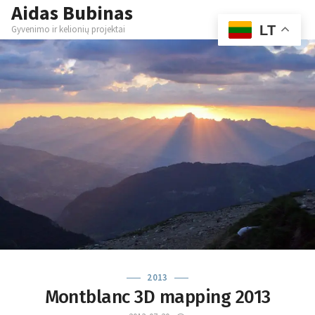
Aidas Bubinas
Skip
M
to
LT
Gyvenimo ir kelionių projektai
content
2013
Montblanc 3D mapping 2013