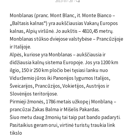
LEAVE
2013-07-20
-
A
COMMENT
Monblanas (pranc. Mont Blanc, it. Monte Bianco –
„Baltasis kalnas“) yra aukščiausias Vakarų Europos
kalnas, Alpių viršūnė. Jo aukštis – 4810,45 metrų.
Monblanas stūkso dviejose valstybėse – Prancūzijoje
ir Italijoje.
Alpės, kuriose yra Monblanas – aukščiausia ir
didžiausia kalnų sistema Europoje. Jos yra 1200 km
ilgio, 150 ir 250 km pločio bei tęsiasi lanku nuo
Viduržemio jūros iki Panonijos lygumos Italijos,
Šveicarijos, Prancūzijos, Vokietijos, Austrijos ir
Slovėnijos teritorijose.
Pirmieji žmonės, 1786 metais užkopę į Monblaną –
prancūzai Žakas Balma ir Mišelis Pakardas.
Šiuo metu daug žmonių tai taip pat bando padaryti.
Pasitaikius geram orui, virtinė turistų traukia link
tikslo