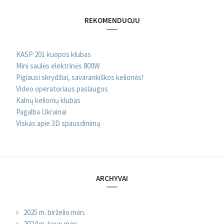
REKOMENDUOJU
KASP 201 kuopos klubas
Mini saulės elektrinės 800W
Pigiausi skrydžiai, savarankiškos kelionės!
Video operatoriaus paslaugos
Kalnų kelionių klubas
Pagalba Ukrainai
Viskas apie 3D spausdinimą
ARCHYVAI
2025 m. birželio mėn.
2024 m. kovo mėn.