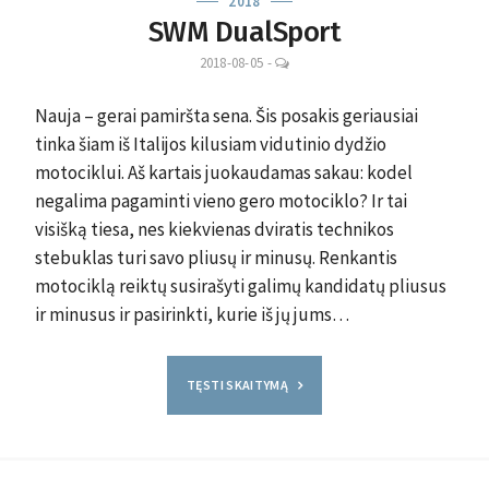
2018
SWM DualSport
LEAVE
2018-08-05
-
A
COMMENT
Nauja – gerai pamiršta sena. Šis posakis geriausiai
tinka šiam iš Italijos kilusiam vidutinio dydžio
motociklui. Aš kartais juokaudamas sakau: kodel
negalima pagaminti vieno gero motociklo? Ir tai
visišką tiesa, nes kiekvienas dviratis technikos
stebuklas turi savo pliusų ir minusų. Renkantis
motociklą reiktų susirašyti galimų kandidatų pliusus
ir minusus ir pasirinkti, kurie iš jų jums…
TĘSTI SKAITYMĄ