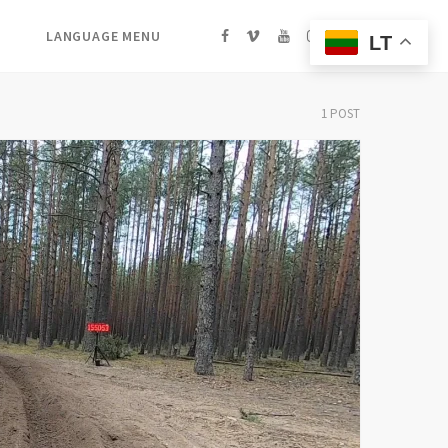
[:lt]FaceBook[:en]FB[:ru]FB[:]
Vimeo
YouTube
Instagram
Search
LANGUAGE MENU
LT
1 POST