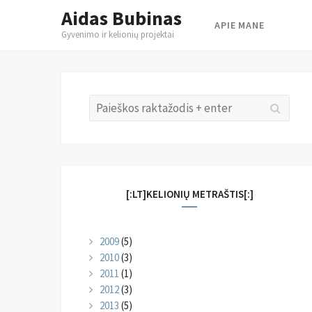
Aidas Bubinas
APIE MANE
Gyvenimo ir kelionių projektai
Skip
to
content
Search
Searc
for:
[:LT]KELIONIŲ METRAŠTIS[:]
2009
(5)
2010
(3)
2011
(1)
2012
(3)
2013
(5)