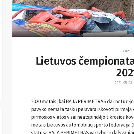
2021
Lietuvos čempionata
202
2021-05-03
2020 metais, kai BAJA PERIMETRAS dar neturėjo
pavyko nemaža taškų persvara iškovoti pirmąją vi
pirmosios vietos visai neatspindėjo tikrosios kovos
metais Lietuvos automobilių sporto federacija (
statusą BAJA PERIMETRAS varžybose dalyvaujan