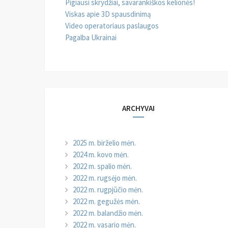
Pigiausi skrydžiai, savarankiškos kelionės!
Viskas apie 3D spausdinimą
Video operatoriaus paslaugos
Pagalba Ukrainai
ARCHYVAI
2025 m. birželio mėn.
2024 m. kovo mėn.
2022 m. spalio mėn.
2022 m. rugsėjo mėn.
2022 m. rugpjūčio mėn.
2022 m. gegužės mėn.
2022 m. balandžio mėn.
2022 m. vasario mėn.