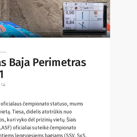
s Baja Perimetras
1
LEAVE
-
A
COMMENT
 oficialaus čempionato statuso, mums
etą. Tiesa, didelis atotrūkis nuo
, kuri vyko dėl prizinių vietų. Šiais
LASF) oficialiai suteikė čempionato
tiems lengviesiems bagiams (SSV, SxS,