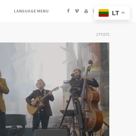
[:lt]FaceBook[:en]FB[:ru]FB[:]
Vimeo
YouTube
Instagram
Search
LANGUAGE MENU
LT
2 POSTS