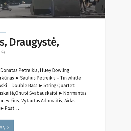
s, Draugystė,
LEAVE
-
A
COMMENT
Donatas Petreikis, Huey Dowling
rkūnas ►Saulius Petreikis – Tin whitle
ski – Double Bass ►String Quartet:
uskaitė,Onutė Švabauskaitė ►Normantas
evičius, Vytautas Adomaitis, Aidas
us ►Post…
YMĄ