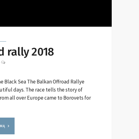
 rally 2018
LEAVE
-
A
COMMENT
he Black Sea The Balkan Offroad Rallye
tiful days. The race tells the story of
from all over Europe came to Borovets for
YMĄ