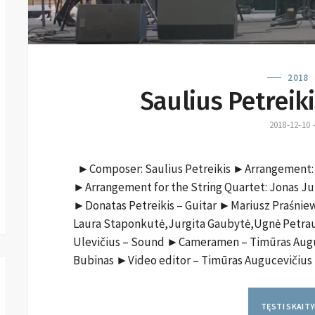
2018
Saulius Petreiki
2018-12-10
►Composer: Saulius Petreikis ►Arrangement: 
►Arrangement for the String Quartet: Jonas Ju
►Donatas Petreikis – Guitar ►Mariusz Praśniew
Laura Staponkutė,Jurgita Gaubytė,Ugnė Petra
Ulevičius – Sound ►Cameramen – Timūras Auguc
Bubinas ►Video editor – Timūras Auguceviči
TĘSTI SKAIT