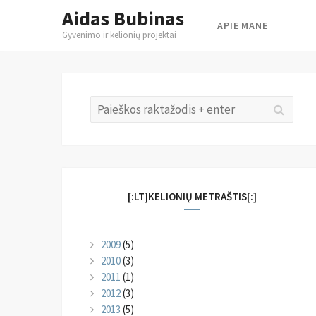
Aidas Bubinas
APIE MANE
Gyvenimo ir kelionių projektai
Skip
to
content
Search
Searc
for:
[:LT]KELIONIŲ METRAŠTIS[:]
2009
(5)
2010
(3)
2011
(1)
2012
(3)
2013
(5)