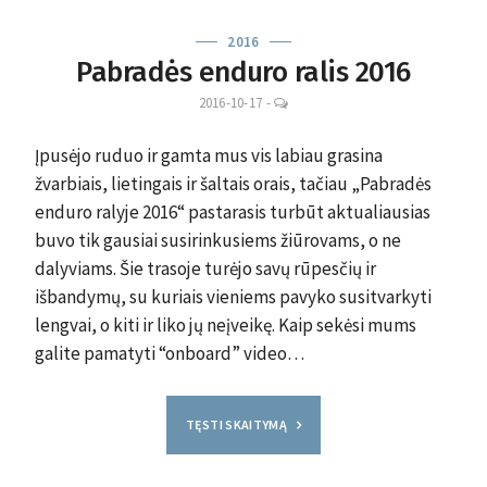
2016
Pabradės enduro ralis 2016
LEAVE
2016-10-17
-
A
COMMENT
Įpusėjo ruduo ir gamta mus vis labiau grasina
žvarbiais, lietingais ir šaltais orais, tačiau „Pabradės
enduro ralyje 2016“ pastarasis turbūt aktualiausias
buvo tik gausiai susirinkusiems žiūrovams, o ne
dalyviams. Šie trasoje turėjo savų rūpesčių ir
išbandymų, su kuriais vieniems pavyko susitvarkyti
lengvai, o kiti ir liko jų neįveikę. Kaip sekėsi mums
galite pamatyti “onboard” video…
TĘSTI SKAITYMĄ