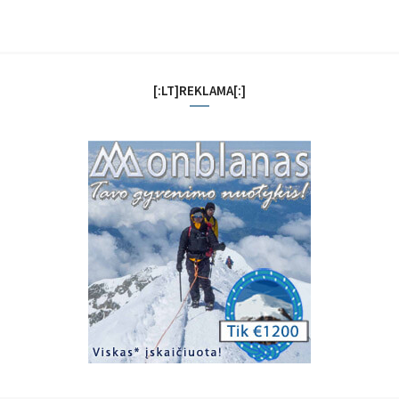
[:LT]REKLAMA[:]