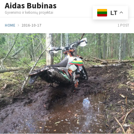
Aidas Bubinas
Skip
M
to
LT
Gyvenimo ir kelionių projektai
content
HOME
2016-10-17
1 POST