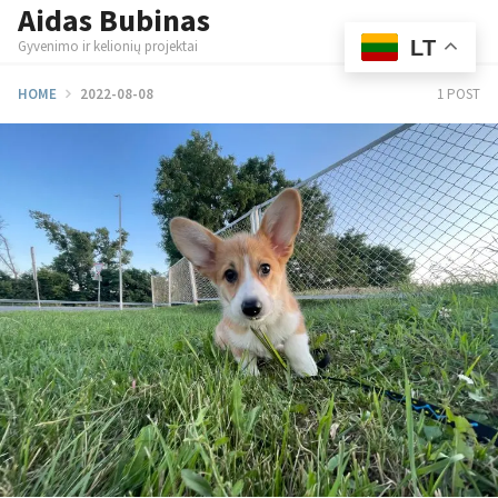
Aidas Bubinas
Skip
M
to
LT
Gyvenimo ir kelionių projektai
content
HOME
2022-08-08
1 POST