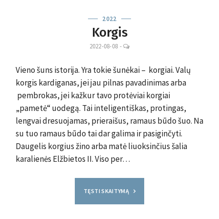
2022
Korgis
LEAVE
2022-08-08
-
A
COMMENT
Vieno šuns istorija. Yra tokie šunėkai – korgiai. Valų
korgis kardiganas, jei jau pilnas pavadinimas arba
pembrokas, jei kažkur tavo protėviai korgiai
„pametė“ uodegą. Tai inteligentiškas, protingas,
lengvai dresuojamas, prieraišus, ramaus būdo šuo. Na
su tuo ramaus būdo tai dar galima ir pasiginčyti.
Daugelis korgius žino arba matė liuoksinčius šalia
karalienės Elžbietos II. Viso per…
TĘSTI SKAITYMĄ