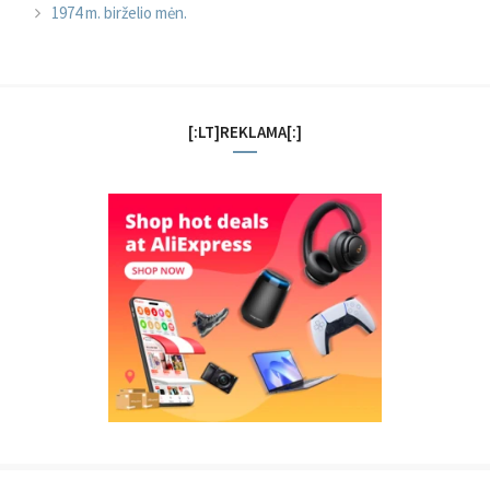
1974 m. birželio mėn.
[:LT]REKLAMA[:]