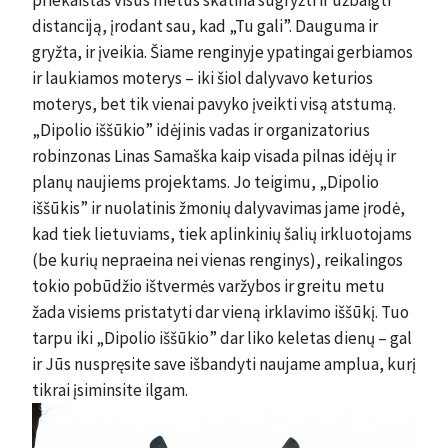
priekaištas visus metus skatina sugryžti ir užbaigti
distanciją, įrodant sau, kad „Tu gali”. Dauguma ir
gryžta, ir įveikia. Šiame renginyje ypatingai gerbiamos
ir laukiamos moterys – iki šiol dalyvavo keturios
moterys, bet tik vienai pavyko įveikti visą atstumą.
„Dipolio iššūkio” idėjinis vadas ir organizatorius
robinzonas Linas Samaška kaip visada pilnas idėjų ir
planų naujiems projektams. Jo teigimu, „Dipolio
iššūkis” ir nuolatinis žmonių dalyvavimas jame įrodė,
kad tiek lietuviams, tiek aplinkinių šalių irkluotojams
(be kurių nepraeina nei vienas renginys), reikalingos
tokio pobūdžio ištvermės varžybos ir greitu metu
žada visiems pristatyti dar vieną irklavimo iššūkį. Tuo
tarpu iki „Dipolio iššūkio” dar liko keletas dienų – gal
ir Jūs nuspręsite save išbandyti naujame amplua, kurį
tikrai įsiminsite ilgam.