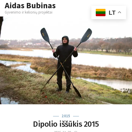
Aidas Bubinas
Skip
M
to
LT
Gyvenimo ir kelionių projektai
content
2015
Dipolio iššūkis 2015