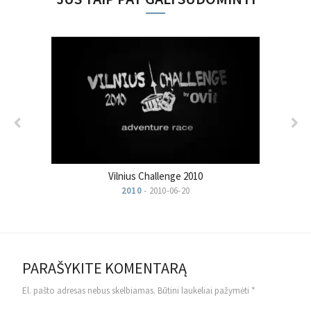
Vilnius Challenge 2010
2010
- 2010-06-20
PARAŠYKITE KOMENTARĄ
El. pašto adresas nebus skelbiamas.
Būtini laukeliai pažymėti
*