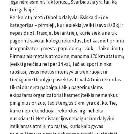
jėga nėra esminis faktorius. „Svarbiausia yra tai, ką
turi galvoje”.
Per keletą metų Dipolio dalyviai išsiskaidė į dvi
kategorijas – pirmieji, kurie siekia įveikti savo iššūkį ir
nepasiduoti trasoje, bei antrieji, kurie siekia ne tik
pagerinti savo ar kolegų rekordus, bet kasmet priimti
ir organizatorių mestą papildomą iššūkį – laiko limitą.
Pirmaisiais metais atrodė neįmanoma 170 km atstumą
įveikti greičiau nei per 14 val, tačiau sportininkai
ruošiasi, visus metus intensyviai treniruojasi ir
trečiąjame Dipolyje pasiektas 11 val 40 min rekordas
tikrai dar nėra pabaiga. Laiką pagerinusiems
ekipažams organizatoriai kasmet įteikia nemenkus
piniginius prizus, tad stengtis tikrai yra dėl ko. Tie,
kurie nepretenduoja į rekordus, irgi nelieka
nuskriausti. Net distancijos nebaigusiam dalyviui
įteikiamas atminimo raštas, kuris kaip gyvas