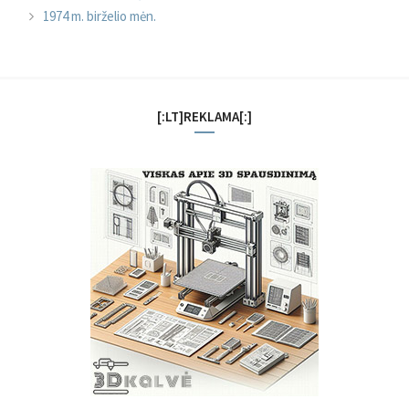
1974 m. birželio mėn.
[:LT]REKLAMA[:]