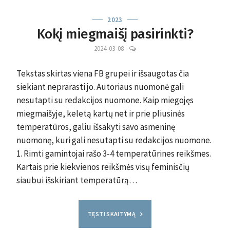
2023
Kokį miegmaišį pasirinkti?
LEAVE
2024-03-08
-
A
COMMENT
Tekstas skirtas viena FB grupei ir išsaugotas čia
siekiant neprarasti jo. Autoriaus nuomonė gali
nesutapti su redakcijos nuomone. Kaip miegojęs
miegmaišyje, keletą kartų net ir prie pliusinės
temperatūros, galiu išsakyti savo asmeninę
nuomonę, kuri gali nesutapti su redakcijos nuomone.
1. Rimti gamintojai rašo 3-4 temperatūrines reikšmes.
Kartais prie kiekvienos reikšmės visų feminisčių
siaubui išskiriant temperatūrą…
TĘSTI SKAITYMĄ