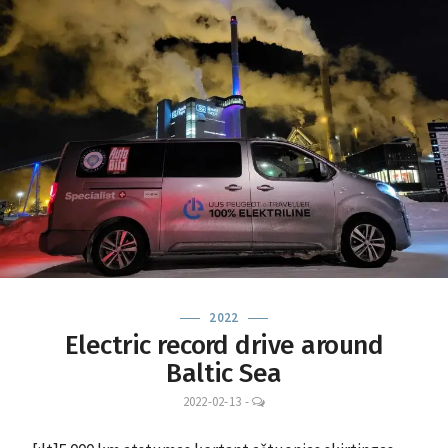
2022
Electric record drive around
Baltic Sea
LEAVE
2022-02-13
-
A
COMMENT