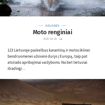
KELIONĖS
Moto renginiai
LEAVE
2020-04-28
-
A
COMMENT
123 Lietuvoje paskelbus karantiną ir motociklinei
bendruomenei užsivėrė durys į Europą, taip pat
atsirado apribojimai varžyboms. Na bet lietuviai
išradingi…