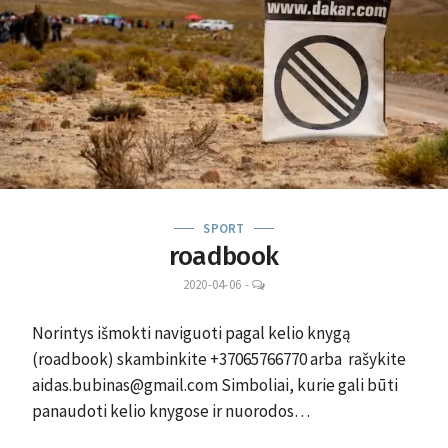
SPORT
roadbook
LEAVE
2020-04-06
-
A
COMMENT
Norintys išmokti naviguoti pagal kelio knygą
(roadbook) skambinkite +37065766770 arba rašykite
aidas.bubinas@gmail.com Simboliai, kurie gali būti
panaudoti kelio knygose ir nuorodos…