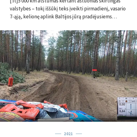
[:lt]5 000 km atstumas kertant aštuonias skirtingas
valstybes – tokį iššūkį teks įveikti pirmadienį, vasario
7-ąją, kelionę aplink Baltijos jūrą pradėjusiems…
2021