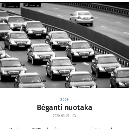
2009
Bėganti nuotaka
LEAVE
2020-03-26
-
A
COMMENT