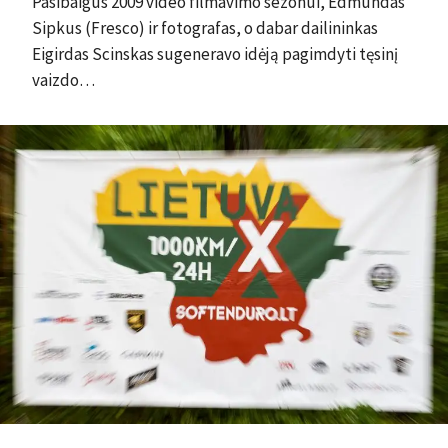
Pasibaigus 2009 video filmavimo sezonui, Edmundas
Sipkus (Fresco) ir fotografas, o dabar dailininkas
Eigirdas Scinskas sugeneravo idėją pagimdyti tęsinį
vaizdo…