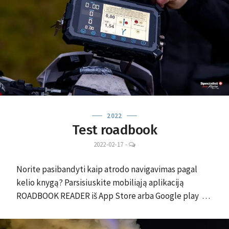
2022
Test roadbook
LEAVE
2022-02-17
-
A
COMMENT
Norite pasibandyti kaip atrodo navigavimas pagal
kelio knygą? Parsisiuskite mobiliąją aplikaciją
ROADBOOK READER iš App Store arba Google play …