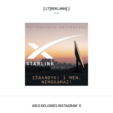
[:LT]REKLAMA[:]
AIDO KELIONĖS INSTAGRAM`E