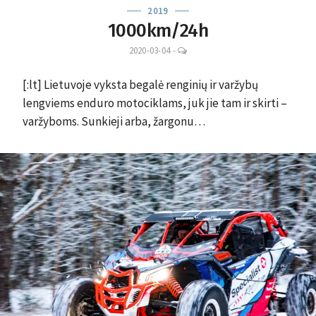
2019
1000km/24h
LEAVE
2020-03-04
-
A
COMMENT
[:lt] Lietuvoje vyksta begalė renginių ir varžybų
lengviems enduro motociklams, juk jie tam ir skirti –
varžyboms. Sunkieji arba, žargonu…